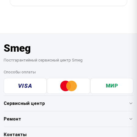
креплений во время разборки.
ремонта. Ходовые детали для Smeg всегда есть в
Вы можете воспользоваться услугой выезда
наличии на нашем складе, а редкие позиции мы
мастера на дом или бесплатной курьерской
оперативно доставляем под заказ. На все
доставкой устройства в сервис. Простые поломки
установленные запчасти также распространяется
устраняются на месте, а сложные случаи требуют
наша гарантия.
стационарного оборудования нашего центра.
Smeg
Перед визитом специалиста рекомендуем
освободить духовой шкаф от лишних аксессуаров
и обеспечить свободный доступ к розетке.
Постгарантийный сервисный центр Smeg
Способы оплаты
VISA
МИР
Сервисный центр
О нашем сервисе
Ремонт
Гарантия
Кофемашин
Контакты