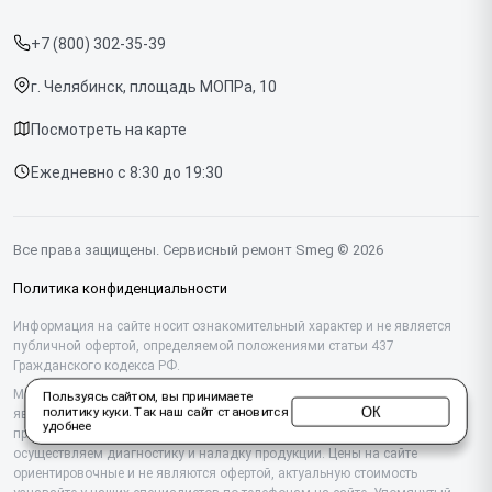
Прайс-лист
Духовых шкафов
+7 (800) 302-35-39
Срочный ремонт
Варочных панелей
г. Челябинск, площадь МОПРа, 10
Доставка и способы оплаты
Холодильников
Посмотреть на карте
Диагностика
Микроволновых печей
Ежедневно с 8:30 до 19:30
Контакты
Стиральных машин
Посудомоечных машин
Все права защищены. Сервисный ремонт Smeg © 2026
Винных шкафов
Политика конфиденциальности
Вакууматоров
Информация на сайте носит ознакомительный характер и не является
публичной офертой, определяемой положениями статьи 437
Гражданского кодекса РФ.
Вытяжек
Мы специализируемся на обслуживании и ремонте техники Smeg, но не
Пользуясь сайтом, вы принимаете
Миксеров
ОК
политику куки
. Так наш сайт становится
являемся их официальным представителем. Предоставляем
удобнее
профессиональные услуги после истечения гарантии, а также
Соковыжималок
осуществляем диагностику и наладку продукции. Цены на сайте
ориентировочные и не являются офертой, актуальную стоимость