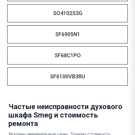
SO4102S3G
SF6905N1
SF68C1PO
SF6100VB3RU
Частые неисправности духового
шкафа Smeg и стоимость
ремонта
Указаны минимальные цены. Точную стоимость