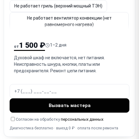
Не работает гриль (верхний мощный ТЭН)
Не работает вентилятор конвекции (нет
равномерного нагрева)
Не держит температуру / перегревает (термостат,
датчик)
1 500 ₽
1–2 дня
от
Перегрев / аварийное отключение (термозащита)
Духовой шкаф не включается, нет питания.
Неисправность шнура, кнопки, платы или
Не работает таймер / автоотключение / программы
предохранителя. Ремонт цепи питания.
Не открывается / провисает / плохо держится
дверца (петли)
Разбито / треснуло стекло дверцы (внутреннее/
наружное)
Вызвать мастера
Износ / повреждение уплотнителя дверцы
Согласен на обработку
персональных данных
(тепловые потери)
Диагностика бесплатно · выезд 0 ₽ · оплата после ремонта
Не работает / перегорела лампочка подсветки