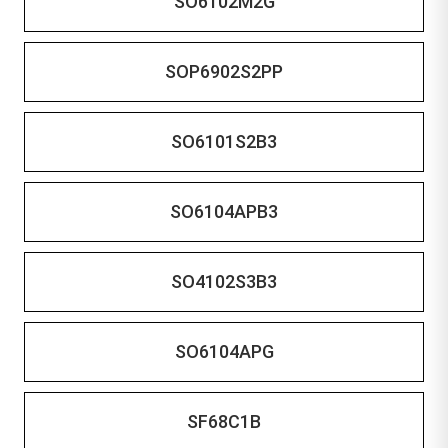
SO6102M2G
SOP6902S2PP
SO6101S2B3
SO6104APB3
SO4102S3B3
SO6104APG
SF68C1B