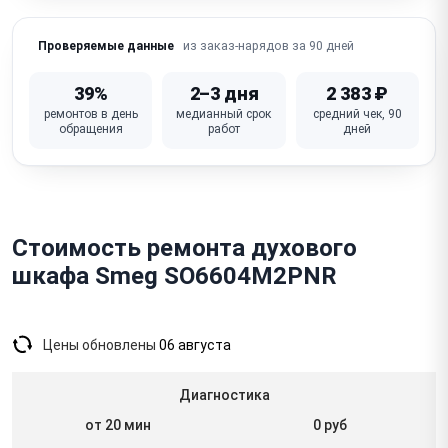
Не работает дисплей / кнопки / сенсорная панель
из заказ-нарядов за 90 дней
Проверяемые данные
Запах гари / дым из духовки (нагарь, засорение)
39%
2–3 дня
2 383 ₽
Неисправна плата управления (электронные
ремонтов в день
медианный срок
средний чек, 90
модели)
обращения
работ
дней
Стоимость ремонта духового
шкафа Smeg SO6604M2PNR
Цены обновлены
06 августа
Диагностика
от 20 мин
0 руб