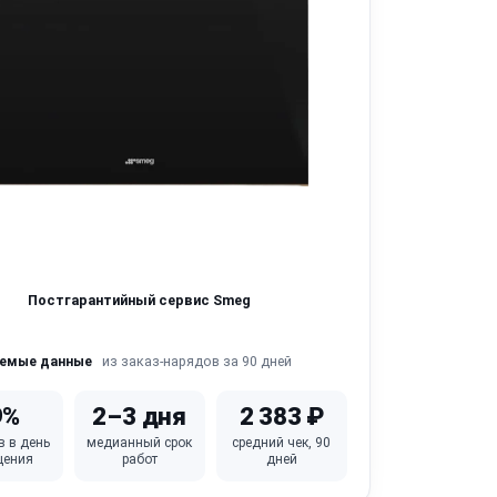
Постгарантийный сервис Smeg
из заказ-нарядов за 90 дней
яемые данные
9%
2–3 дня
2 383 ₽
в в день
медианный срок
средний чек, 90
щения
работ
дней