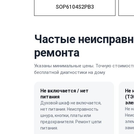
SOP6104S2PB3
Частые неисправн
ремонта
Указаны минимальные цены. Точную стоимость
бесплатной диагностики на дому.
Не включается / нет
Не 
питания
(ТЭ
эле
Духовой шкаф не включается,
Не н
нет питания. Неисправность
Неи
шнура, кнопки, платы или
элем
предохранителя. Ремонт цепи
зам
питания.