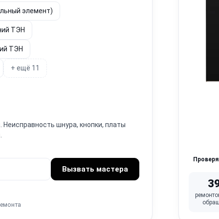
ельный элемент)
ний ТЭН
ний ТЭН
+ ещё 11
. Неисправность шнура, кнопки, платы
.
Провер
Вызвать мастера
3
ремонто
обра
ремонта