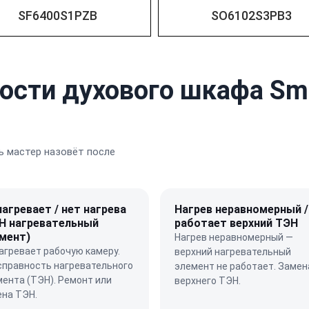
SF6400S1PZB
SO6102S3PB3
ости духового шкафа Sm
 мастер назовёт после
нагревает / нет нагрева
Нагрев неравномерный /
Н нагревательный
работает верхний ТЭН
мент)
Нагрев неравномерный —
агревает рабочую камеру.
верхний нагревательный
справность нагревательного
элемент не работает. Замен
ента (ТЭН). Ремонт или
верхнего ТЭН.
ена ТЭН.