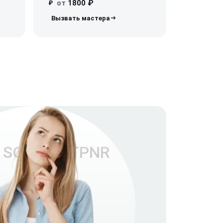
от
1800 ₽
₽
а SOP6604TPNR