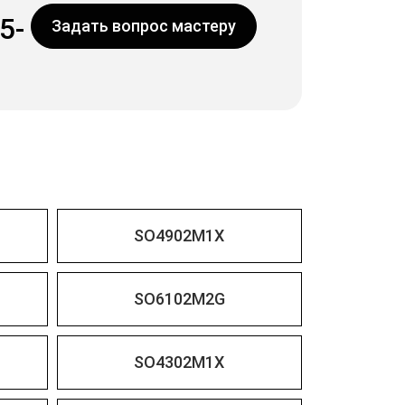
5-
Задать вопрос мастеру
SO4902M1X
SO6102M2G
SO4302M1X