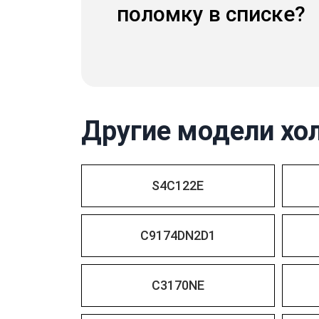
поломку в списке?
Другие модели хо
S4C122E
C9174DN2D1
C3170NE