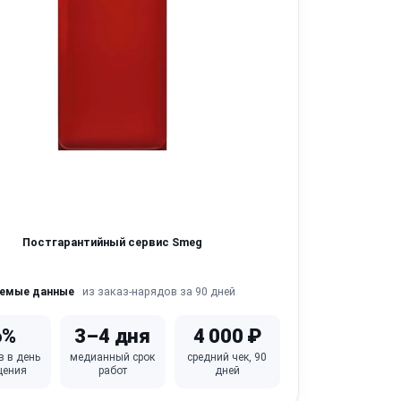
Постгарантийный сервис Smeg
из заказ-нарядов за 90 дней
яемые данные
6%
3–4 дня
4 000 ₽
в в день
медианный срок
средний чек, 90
щения
работ
дней