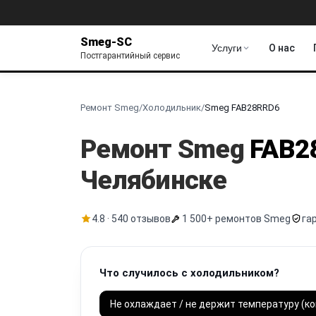
Smeg-SC
Услуги
О нас
Постгарантийный сервис
Ремонт Smeg
/
Холодильник
/
Smeg FAB28RRD6
Ремонт Smeg
FAB2
Челябинске
4.8 · 540 отзывов
1 500+ ремонтов Smeg
га
Что случилось с холодильником?
Не охлаждает / не держит температуру (к