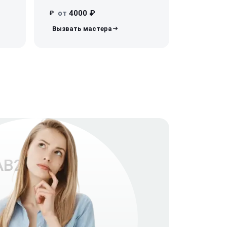
от
4000 ₽
₽
AB28RRD6