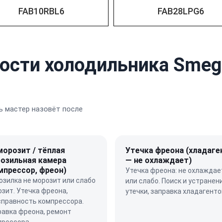
FAB10RBL6
FAB28LPG6
ости холодильника Smeg
 мастер назовёт после
морозит / тёплая
Утечка фреона (хладаге
озильная камера
— не охлаждает)
мпрессор, фреон)
Утечка фреона: не охлаждае
зилка не морозит или слабо
или слабо. Поиск и устранен
зит. Утечка фреона,
утечки, заправка хладагенто
справность компрессора.
равка фреона, ремонт
прессора.