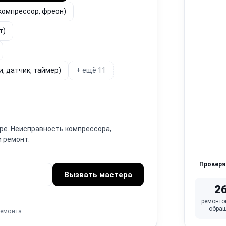
компрессор, фреон)
т)
, датчик, таймер)
+ ещё 11
ре. Неисправность компрессора,
и ремонт.
Провер
Вызвать мастера
2
ремонто
обра
ремонта