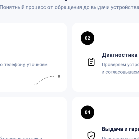
Понятный процесс от обращения до выдачи устройств
02
Диагностика 
по телефону, уточняем
Проверяем устро
и согласовываем
04
Выдача и гар
обходимые детали и
Передаём устро