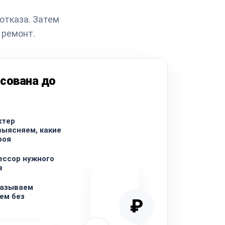
отказа. Затем
 ремонт.
сована до
ктер
выясняем, какие
роя
ессор нужного
в
называем
ем без
₽