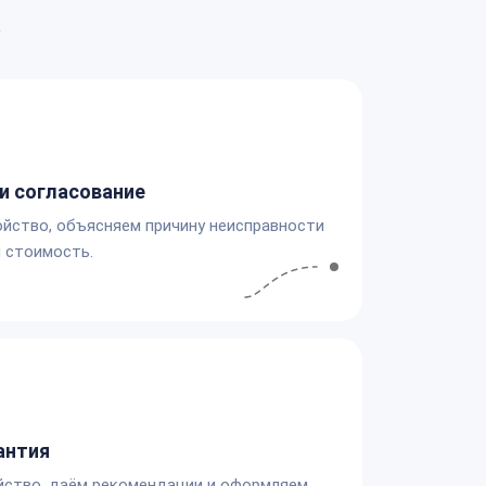
а
и согласование
йство, объясняем причину неисправности
 стоимость.
антия
йство, даём рекомендации и оформляем