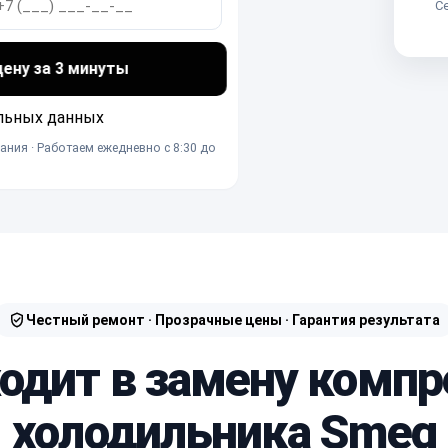
Се
ну за 3 минуты
льных данных
ания · Работаем ежедневно с 8:30 до
Честный ремонт · Прозрачные цены · Гарантия результата
ходит в замену компр
холодильника Smeg