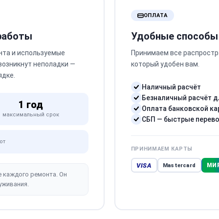
ОПЛАТА
 работы
Удобные способы
нта и используемые
Принимаем все распростр
 возникнут неполадки —
который удобен вам.
ядке.
Наличный расчёт
Безналичный расчёт д
1 год
Оплата банковской ка
максимальный срок
СБП — быстрые перев
от
ПРИНИМАЕМ КАРТЫ
VISA
МИ
Mastercard
е каждого ремонта. Он
уживания.