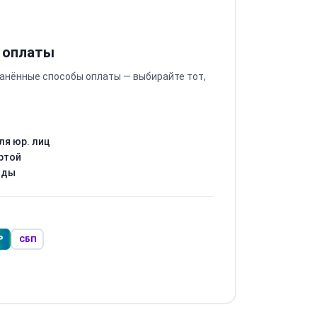
 оплаты
анённые способы оплаты — выбирайте тот,
ля юр. лиц
ртой
оды
Р
СБП