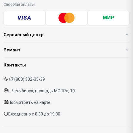
Способы оплаты
VISA
МИР
Сервисный центр
О нашем сервисе
Ремонт
Гарантия
Кофемашин
Контакты
Прайс-лист
Духовых шкафов
+7 (800) 302-35-39
Срочный ремонт
Варочных панелей
г. Челябинск, площадь МОПРа, 10
Доставка и способы оплаты
Холодильников
Посмотреть на карте
Диагностика
Микроволновых печей
Ежедневно с 8:30 до 19:30
Контакты
Стиральных машин
Посудомоечных машин