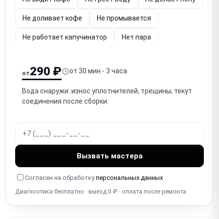
Не доливает кофе
Не промывается
Не работает капучинатор
Нет пара
Плохо отжимает кофе
Плохо течёт кофе
290 ₽
от 30 мин - 3 часа
от
Шумит
Жидкость в контейнере для отходов
Вода снаружи: износ уплотнителей, трещины, текут
Кофе слабый и невкусный
соединения после сборки.
Кофе слишком горячий или холодный
Засорилась
Вызвать мастера
Согласен на обработку
персональных данных
Диагностика бесплатно · выезд 0 ₽ · оплата после ремонта