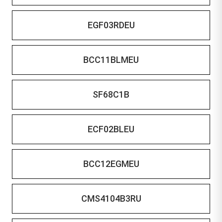
EGF03RDEU
BCC11BLMEU
SF68C1B
ECF02BLEU
BCC12EGMEU
CMS4104B3RU