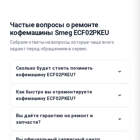
Частые вопросы о ремонте
кофемашины Smeg ECF02PKEU
Собрали ответы на вопросы, которые чаще всего
задают перед обращением в сервис.
Сколько будет стоить починить
кофемашину ECF02PKEU?
Работы от — 400 ₽. Стоимость запчастей
Как быстро вы отремонтируете
рассчитывается отдельно, поэтому итоговая цена
кофемашину ECF02PKEU?
зависит от характера поломки конкретной
кофемашины. Точную сумму назовем после
Простые неисправности устраняем в день
проведения бесплатной диагностики, скрытых
Вы даёте гарантию на ремонт и
обращения, часто это занимает 1–2 часа. Срок
запчасти?
доплат у нас нет.
сложного платового ремонта кофемашины
составляет 3–5 дней.
Мы предоставляем гарантию до 1 года на
Вы официальный сервисный центр