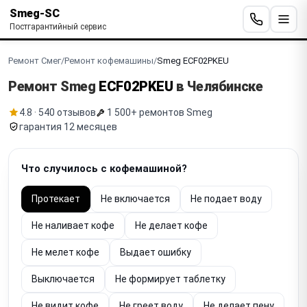
Smeg-SC
Постгарантийный сервис
Ремонт Смег
/
Ремонт кофемашины
/
Smeg ECF02PKEU
Ремонт Smeg
ECF02PKEU
в Челябинске
4.8 · 540 отзывов
1 500+ ремонтов Smeg
гарантия 12 месяцев
Что случилось с кофемашиной?
Протекает
Не включается
Не подает воду
Не наливает кофе
Не делает кофе
Не мелет кофе
Выдает ошибку
Выключается
Не формирует таблетку
Не видит кофе
Не греет воду
Не делает пену