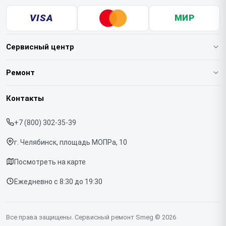
VISA
МИР
Сервисный центр
О нашем сервисе
Ремонт
Гарантия
Кофемашин
Контакты
Прайс-лист
Духовых шкафов
+7 (800) 302-35-39
Срочный ремонт
Варочных панелей
г. Челябинск, площадь МОПРа, 10
Доставка и способы оплаты
Холодильников
Посмотреть на карте
Диагностика
Микроволновых печей
Ежедневно с 8:30 до 19:30
Контакты
Стиральных машин
Посудомоечных машин
Все права защищены. Сервисный ремонт Smeg © 2026