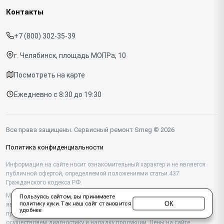
Гарантия
Кофемашин
Контакты
Прайс-лист
Духовых шкафов
+7 (800) 302-35-39
Срочный ремонт
Варочных панелей
г. Челябинск, площадь МОПРа, 10
Доставка и способы оплаты
Холодильников
Посмотреть на карте
Диагностика
Микроволновых печей
Ежедневно с 8:30 до 19:30
Контакты
Стиральных машин
Посудомоечных машин
Все права защищены. Сервисный ремонт Smeg © 2026
Винных шкафов
Политика конфиденциальности
Вакууматоров
Информация на сайте носит ознакомительный характер и не является
публичной офертой, определяемой положениями статьи 437
Гражданского кодекса РФ.
Вытяжек
Мы специализируемся на обслуживании и ремонте техники Smeg, но не
Пользуясь сайтом, вы принимаете
Миксеров
ОК
политику куки
. Так наш сайт становится
являемся их официальным представителем. Предоставляем
удобнее
профессиональные услуги после истечения гарантии, а также
Соковыжималок
осуществляем диагностику и наладку продукции. Цены на сайте