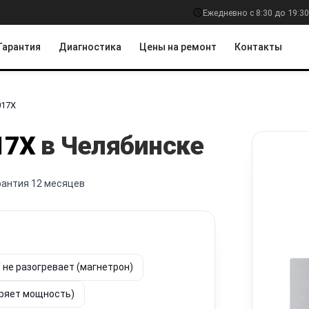
Ежедневно с 8:30 до 19:30
Гарантия
Диагностика
Цены на ремонт
Контакты
017X
17X
в Челябинске
рантия 12 месяцев
?
/ не разогревает (магнетрон)
еряет мощность)