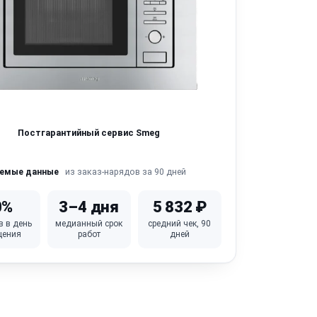
Постгарантийный сервис Smeg
из заказ-нарядов за 90 дней
яемые данные
0%
3–4 дня
5 832 ₽
в в день
медианный срок
средний чек, 90
щения
работ
дней