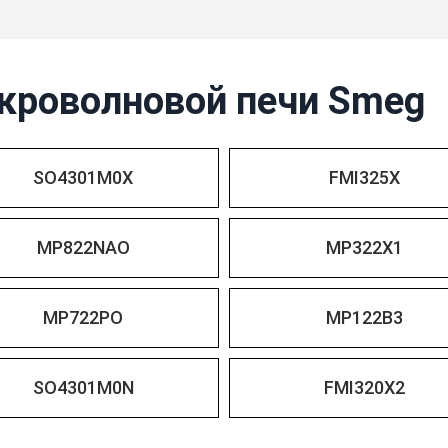
кроволновой печи Smeg
SO4301M0X
FMI325X
MP822NAO
MP322X1
MP722PO
MP122B3
SO4301M0N
FMI320X2