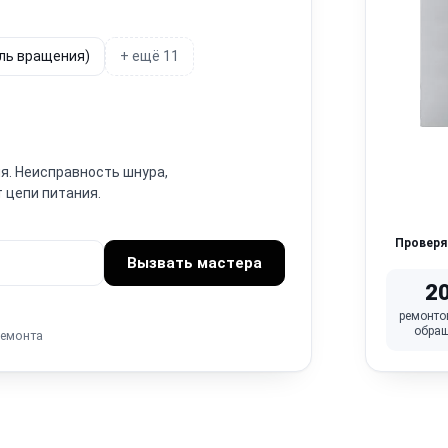
ель вращения)
+ ещё 11
я. Неисправность шнура,
 цепи питания.
Провер
Вызвать мастера
2
ремонто
обра
ремонта