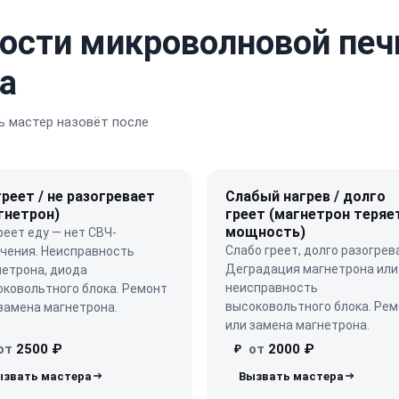
ости микроволновой печ
а
 мастер назовёт после
греет / не разогревает
Слабый нагрев / долго
гнетрон)
греет (магнетрон теряе
мощность)
реет еду — нет СВЧ-
Слабо греет, долго разогрев
учения. Неисправность
Деградация магнетрона или
нетрона, диода
неисправность
оковольтного блока. Ремонт
высоковольтного блока. Ре
замена магнетрона.
или замена магнетрона.
от
2500 ₽
от
2000 ₽
₽