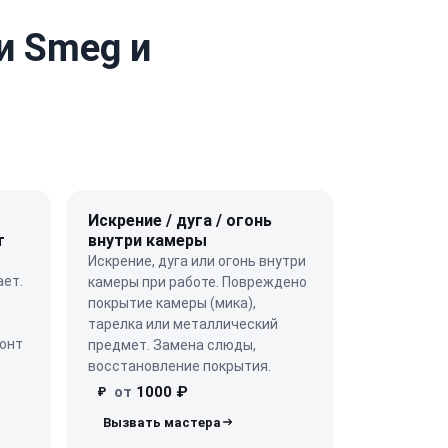
и Smeg и
Искрение / дуга / огонь
т
внутри камеры
Искрение, дуга или огонь внутри
ает.
камеры при работе. Повреждено
покрытие камеры (мика),
тарелка или металлический
монт
предмет. Замена слюды,
восстановление покрытия.
от
1000 ₽
₽