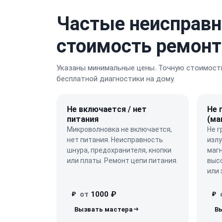
Частые неисправн
стоимость ремонт
Указаны минимальные цены. Точную стоимость
бесплатной диагностики на дому.
Не включается / нет
Не 
питания
(ма
Микроволновка не включается,
Не г
нет питания. Неисправность
изл
шнура, предохранителя, кнопки
маг
или платы. Ремонт цепи питания.
выс
или 
от
1000 ₽
₽
₽