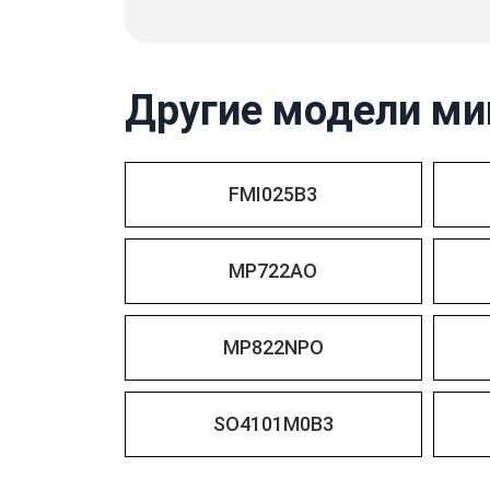
Другие модели ми
FMI025B3
MP722AO
MP822NPO
SO4101M0B3