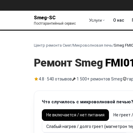
Smeg-SC
Услуги
О нас
Постгарантийный сервис
Центр ремонта Смег
/
Микроволновая печь
/
Smeg FMI
Ремонт Smeg
FMI0
4.8 · 540 отзывов
1 500+ ремонтов Smeg
га
Что случилось с микроволновой печью
Не включается / нет питания
Не греет 
Слабый нагрев / долго греет (магнетрон т