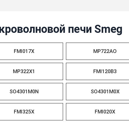
кроволновой печи Smeg
FMI017X
MP722AO
MP322X1
FMI120B3
SO4301M0N
SO4301M0X
FMI325X
FMI020X