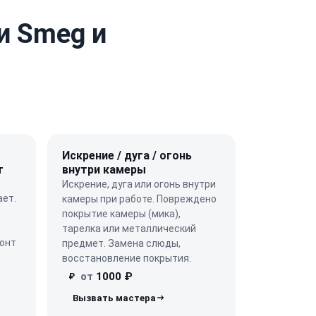
и Smeg и
Искрение / дуга / огонь
т
внутри камеры
Искрение, дуга или огонь внутри
ает.
камеры при работе. Повреждено
покрытие камеры (мика),
тарелка или металлический
монт
предмет. Замена слюды,
восстановление покрытия.
от
1000 ₽
₽