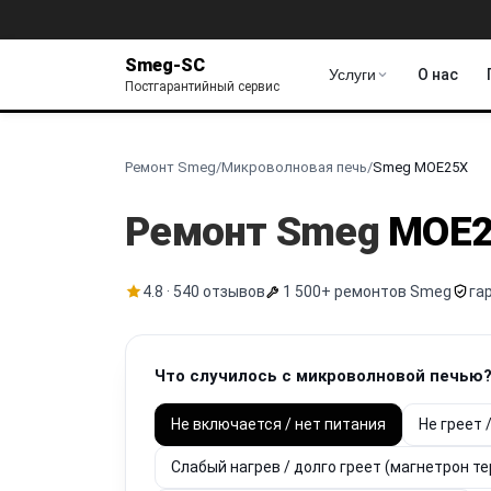
Smeg-SC
Услуги
О нас
Постгарантийный сервис
Ремонт Smeg
/
Микроволновая печь
/
Smeg MOE25X
Ремонт Smeg
MOE2
4.8 · 540 отзывов
1 500+ ремонтов Smeg
га
Что случилось с микроволновой печью
Не включается / нет питания
Не греет 
Слабый нагрев / долго греет (магнетрон т