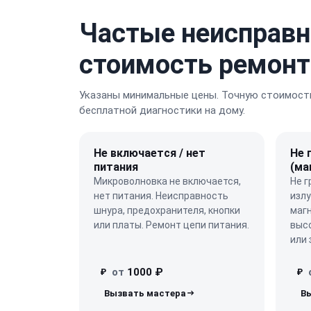
Частые неисправн
стоимость ремонт
Указаны минимальные цены. Точную стоимость
бесплатной диагностики на дому.
Не включается / нет
Не 
питания
(ма
Микроволновка не включается,
Не г
нет питания. Неисправность
изл
шнура, предохранителя, кнопки
маг
или платы. Ремонт цепи питания.
выс
или 
от
1000 ₽
₽
₽