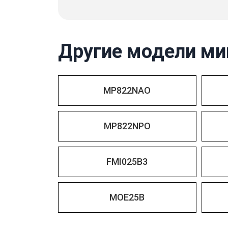
Другие модели ми
MP822NAO
MP822NPO
FMI025B3
MOE25B