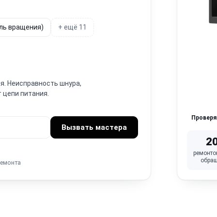
ель вращения)
+ ещё 11
я. Неисправность шнура,
 цепи питания.
Провер
Вызвать мастера
2
ремонто
обра
ремонта