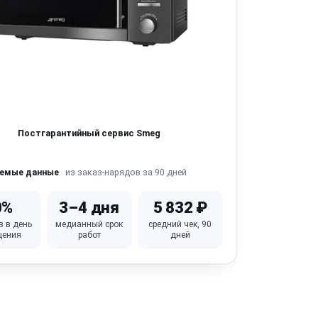
Постгарантийный сервис Smeg
из заказ-нарядов за 90 дней
яемые данные
0%
3–4 дня
5 832 ₽
в в день
медианный срок
средний чек, 90
щения
работ
дней