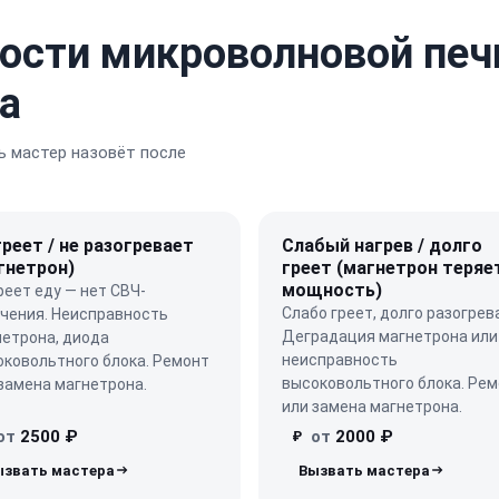
ости микроволновой печ
а
 мастер назовёт после
греет / не разогревает
Слабый нагрев / долго
гнетрон)
греет (магнетрон теряе
мощность)
реет еду — нет СВЧ-
Слабо греет, долго разогрев
учения. Неисправность
Деградация магнетрона или
нетрона, диода
неисправность
оковольтного блока. Ремонт
высоковольтного блока. Ре
замена магнетрона.
или замена магнетрона.
от
2500 ₽
от
2000 ₽
₽