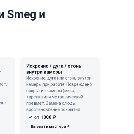
и Smeg и
Искрение / дуга / огонь
т
внутри камеры
Искрение, дуга или огонь внутри
ает.
камеры при работе. Повреждено
покрытие камеры (мика),
тарелка или металлический
монт
предмет. Замена слюды,
восстановление покрытия.
от
1000 ₽
₽