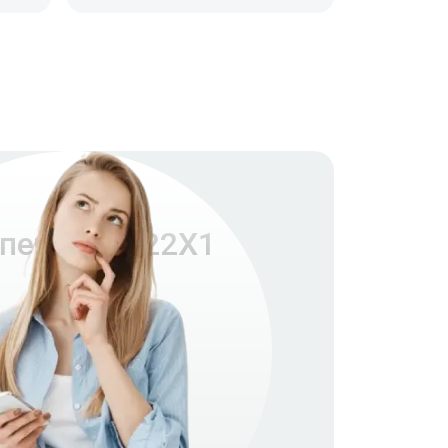
 печи MP322X1