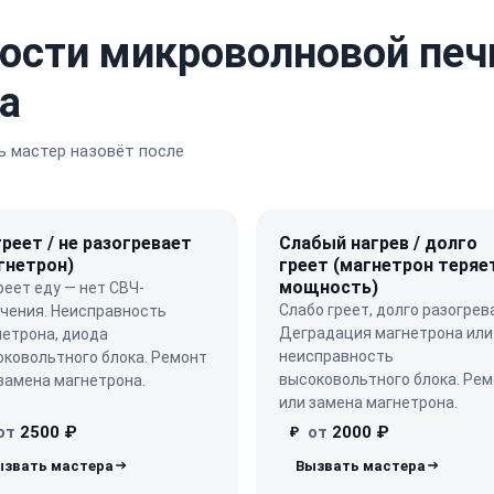
ости микроволновой печ
а
 мастер назовёт после
греет / не разогревает
Слабый нагрев / долго
гнетрон)
греет (магнетрон теряе
мощность)
реет еду — нет СВЧ-
Слабо греет, долго разогрев
учения. Неисправность
Деградация магнетрона или
нетрона, диода
неисправность
оковольтного блока. Ремонт
высоковольтного блока. Ре
замена магнетрона.
или замена магнетрона.
от
2500 ₽
от
2000 ₽
₽