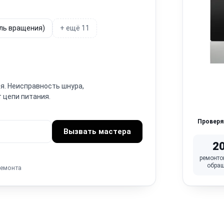
ель вращения)
+ ещё 11
я. Неисправность шнура,
 цепи питания.
Провер
Вызвать мастера
2
ремонто
обра
ремонта