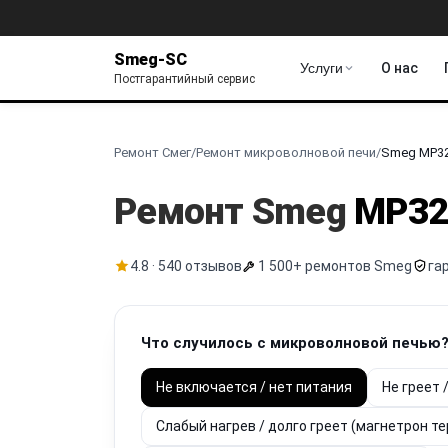
Smeg-SC
Услуги
О нас
Постгарантийный сервис
Ремонт Смег
/
Ремонт микроволновой печи
/
Smeg MP3
Ремонт Smeg
MP32
4.8 · 540 отзывов
1 500+ ремонтов Smeg
га
Что случилось с микроволновой печью
Не включается / нет питания
Не греет 
Слабый нагрев / долго греет (магнетрон т