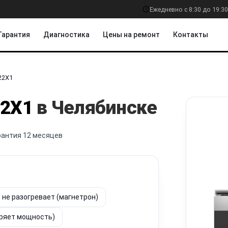
Ежедневно с 8:30 до 19:30
Гарантия
Диагностика
Цены на ремонт
Контакты
22X1
2X1
в Челябинске
рантия 12 месяцев
?
/ не разогревает (магнетрон)
еряет мощность)