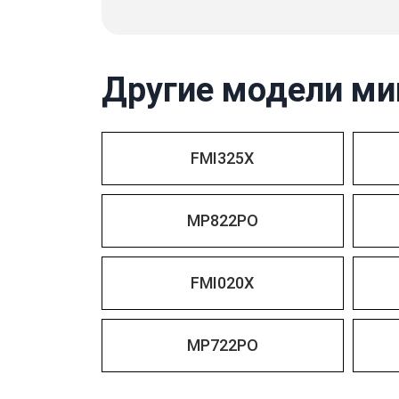
Другие модели ми
FMI325X
MP822PO
FMI020X
MP722PO