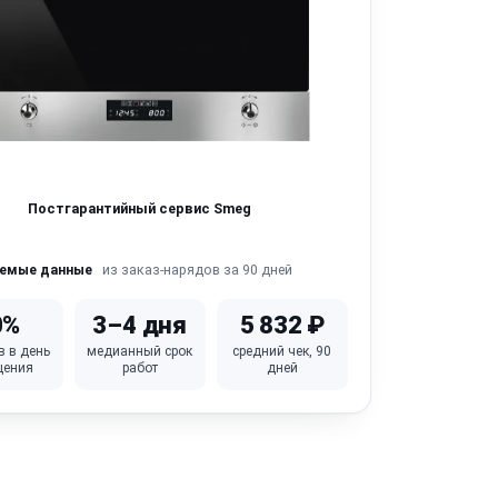
Постгарантийный сервис Smeg
из заказ-нарядов за 90 дней
яемые данные
0%
3–4 дня
5 832 ₽
в в день
медианный срок
средний чек, 90
щения
работ
дней