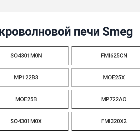
кроволновой печи Smeg
SO4301M0N
FMI625CN
MP122B3
MOE25X
MOE25B
MP722AO
SO4301M0X
FMI320X2