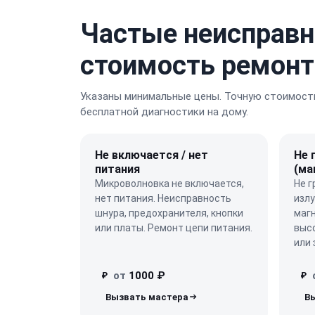
Частые неисправн
стоимость ремонт
Указаны минимальные цены. Точную стоимость
бесплатной диагностики на дому.
Не включается / нет
Не 
питания
(ма
Микроволновка не включается,
Не г
нет питания. Неисправность
изл
шнура, предохранителя, кнопки
маг
или платы. Ремонт цепи питания.
выс
или 
от
1000 ₽
₽
₽