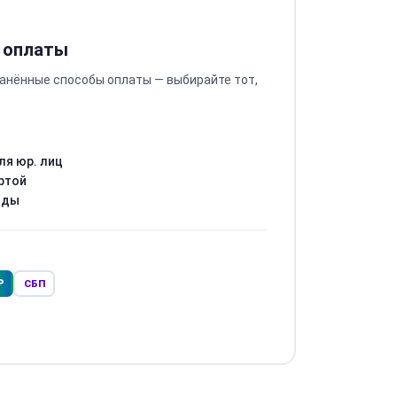
 оплаты
анённые способы оплаты — выбирайте тот,
ля юр. лиц
ртой
оды
Р
СБП