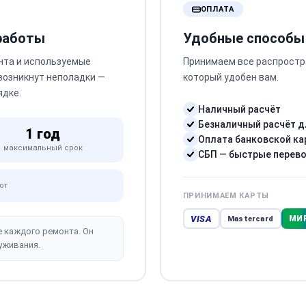
ОПЛАТА
 работы
Удобные способы
нта и используемые
Принимаем все распростр
 возникнут неполадки —
который удобен вам.
ядке.
Наличный расчёт
Безналичный расчёт д
1 год
Оплата банковской ка
максимальный срок
СБП — быстрые перев
от
ПРИНИМАЕМ КАРТЫ
VISA
МИ
Mastercard
е каждого ремонта. Он
уживания.