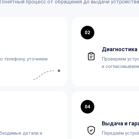
Понятный процесс от обращения до выдачи устройств
02
Диагностика 
по телефону, уточняем
Проверяем устро
и согласовываем
04
Выдача и гар
обходимые детали и
Передаём устро