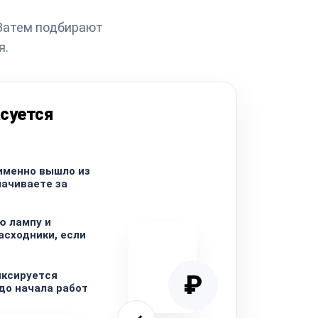
 Затем подбирают
я.
суется
именно вышло из
лачиваете за
ю лампу и
сходники, если
иксируется
₽
 до начала работ