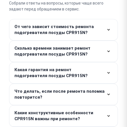
Собрали ответы на вопросы, которые чаще всего
задают перед обращением в сервис.
От чего зависит стоимость ремонта
подогревателя посуды CPR915N?
Работы от — 800 ₽. Стоимость необходимых
Сколько времени занимает ремонт
деталей рассчитывается отдельно, поэтому
подогревателя посуды CPR915N?
итоговая цена зависит от конкретной поломки и
сложности модели. Точную сумму назовет мастер
Простые работы по подогревателю посуды Smeg
после проведения бесплатной диагностики, при
Какая гарантия на ремонт
мы выполняем в день обращения, часто это
подогревателя посуды CPR915N?
этом никаких скрытых доплат у нас нет.
занимает 1–2 часа. Если требуется сложный
ремонт, срок выполнения составит 2–3 дня.
Мы предоставляем гарантию до 1 года на
Что делать, если после ремонта поломка
выполненные работы и установленные запчасти.
повторится?
Чтобы воспользоваться ей при необходимости,
просто сохраните выданный вам заказ-наряд или
Если неисправность возникнет снова в течение
чек.
Какие конструктивные особенности
гарантийного срока, мы устраним ее абсолютно
CPR915N важны при ремонте?
бесплатно. Мы являемся независимым