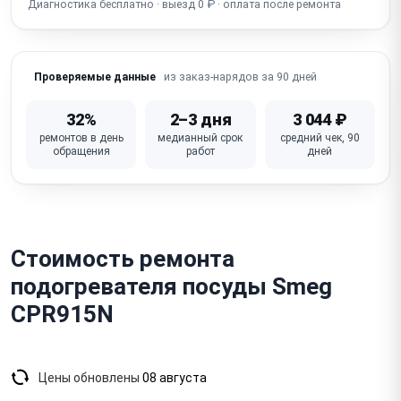
Диагностика бесплатно · выезд 0 ₽ · оплата после ремонта
Не работает световая / звуковая индикация
Повреждена / деформирована нагревательная
поверхность / полка
из заказ-нарядов за 90 дней
Проверяемые данные
Повреждён / переломлен сетевой шнур
32%
2–3 дня
3 044 ₽
Запах гари / пригорание (загрязнение нагревателя)
ремонтов в день
медианный срок
средний чек, 90
обращения
работ
дней
Неисправна плата управления
Стоимость ремонта
подогревателя посуды Smeg
CPR915N
Цены обновлены
08 августа