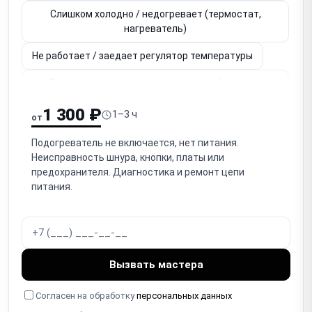
Слишком холодно / недогревает (термостат,
нагреватель)
Не работает / заедает регулятор температуры
Перегревается / отключается / срабатывает
термозащита
1 300 ₽
1–3 ч
от
Для шкафных: не закрывается / не держится
дверца
Подогреватель не включается, нет питания.
Неисправность шнура, кнопки, платы или
Для шкафных: износ / повреждение уплотнителя
предохранителя. Диагностика и ремонт цепи
дверцы
питания.
Для шкафных: не работают / заедают полки /
направляющие
Не работает дисплей / кнопки (электронные
Вызвать мастера
модели)
Не работает таймер / автоотключение
Согласен на обработку
персональных данных