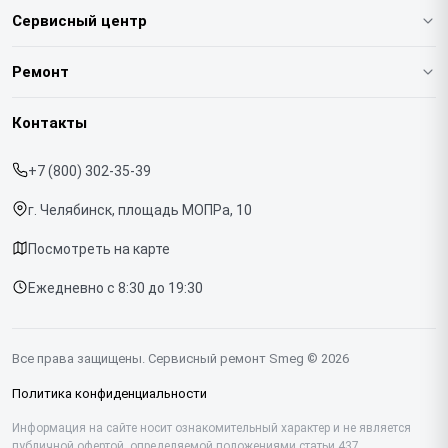
Сервисный центр
О нашем сервисе
Ремонт
Гарантия
Кофемашин
Контакты
Прайс-лист
Духовых шкафов
+7 (800) 302-35-39
Срочный ремонт
Варочных панелей
г. Челябинск, площадь МОПРа, 10
Доставка и способы оплаты
Холодильников
Посмотреть на карте
Диагностика
Микроволновых печей
Ежедневно с 8:30 до 19:30
Контакты
Стиральных машин
Посудомоечных машин
Все права защищены. Сервисный ремонт Smeg © 2026
Винных шкафов
Политика конфиденциальности
Вакууматоров
Информация на сайте носит ознакомительный характер и не является
публичной офертой, определяемой положениями статьи 437