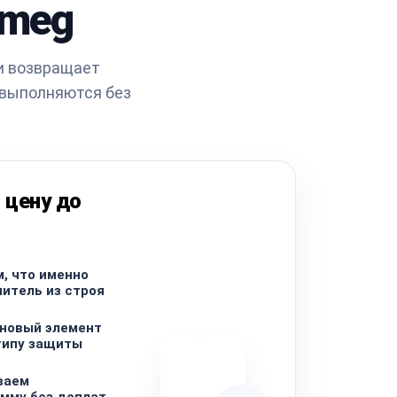
Smeg
и возвращает
 выполняются без
 цену до
, что именно
итель из строя
 новый элемент
типу защиты
ваем
мму без доплат