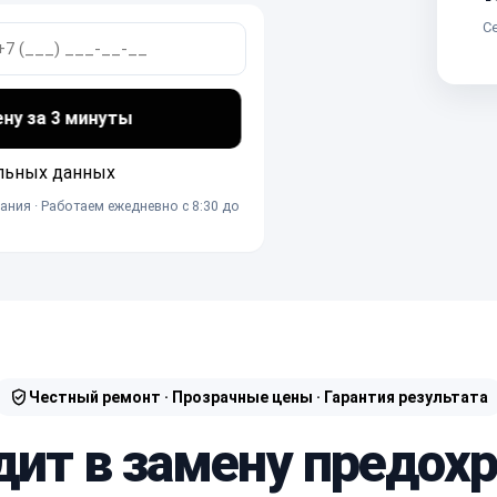
Се
ену за 3 минуты
льных данных
ания · Работаем ежедневно с 8:30 до
Честный ремонт · Прозрачные цены · Гарантия результата
дит в замену предох