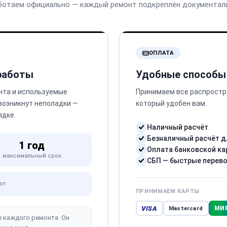
ботаем официально — каждый ремонт подкреплён документал
ОПЛАТА
 работы
Удобные способы
нта и используемые
Принимаем все распростр
 возникнут неполадки —
который удобен вам.
ядке.
Наличный расчёт
Безналичный расчёт д
1 год
Оплата банковской ка
максимальный срок
СБП — быстрые перев
от
ПРИНИМАЕМ КАРТЫ
VISA
МИ
Mastercard
е каждого ремонта. Он