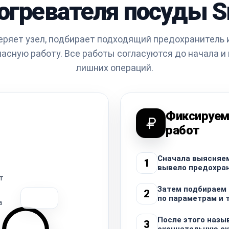
огревателя посуды 
еряет узел, подбирает подходящий предохранитель 
пасную работу. Все работы согласуются до начала и
лишних операций.
Фиксируем
работ
Сначала выясняем
1
вывело предохран
т
Затем подбираем
2
по параметрам и 
а
После этого назы
3
окончательную су