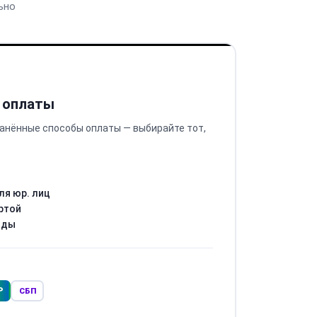
ьно
 оплаты
анённые способы оплаты — выбирайте тот,
ля юр. лиц
ртой
оды
Р
СБП