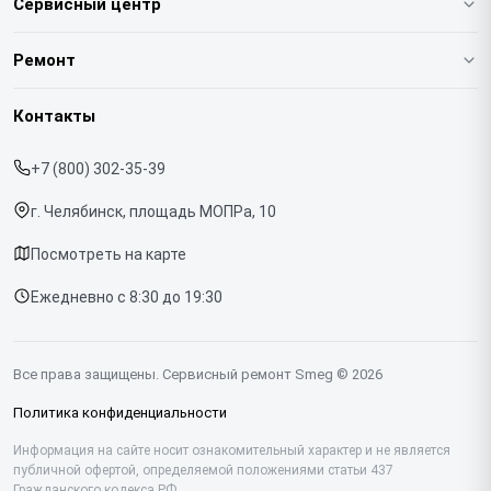
Сервисный центр
О нашем сервисе
Ремонт
Гарантия
Кофемашин
Контакты
Прайс-лист
Духовых шкафов
+7 (800) 302-35-39
Срочный ремонт
Варочных панелей
г. Челябинск, площадь МОПРа, 10
Доставка и способы оплаты
Холодильников
Посмотреть на карте
Диагностика
Микроволновых печей
Ежедневно с 8:30 до 19:30
Контакты
Стиральных машин
Посудомоечных машин
Все права защищены. Сервисный ремонт Smeg © 2026
Винных шкафов
Политика конфиденциальности
Вакууматоров
Информация на сайте носит ознакомительный характер и не является
публичной офертой, определяемой положениями статьи 437
Гражданского кодекса РФ.