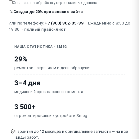
Согласен на обработку
персональных данных
Не сливается вода полностью / медленно сливает
Скидка до 20% при заявке с сайта
Не вращается / медленно вращается барабан
Или по телефону:
+7 (800) 302-35-39
·
Ежедневно с 8:30 до
(двигатель, ремень)
19:30
·
полный прайс-лист
Неисправна плата управления (модуль управления)
НАША СТАТИСТИКА · SMEG
29%
ремонтов закрываем в день обращения
3–4 дня
медианный срок сложного ремонта
3 500+
отремонтированных устройств Smeg
Гарантия до 12 месяцев и оригинальные запчасти — на все
виды работ.