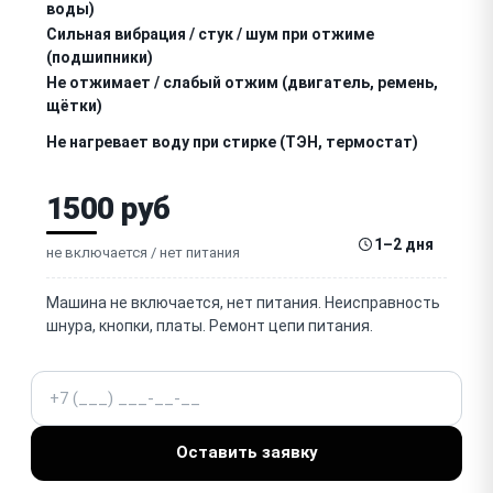
воды)
Сильная вибрация / стук / шум при отжиме
(подшипники)
Не отжимает / слабый отжим (двигатель, ремень,
щётки)
Не нагревает воду при стирке (ТЭН, термостат)
Не блокируется / не открывается дверца (замок
1500 руб
люка)
Течёт вода / протекает (манжета люка, шланги,
1–2 дня
насос)
не включается / нет питания
Не стирает / не запускается программа стирки
Машина не включается, нет питания. Неисправность
шнура, кнопки, платы. Ремонт цепи питания.
Ошибки / коды ошибок на дисплее
Не работает программатор / кнопки выбора
Телефон
программ
Запах / неприятный запах из барабана (плесень,
засор)
Оставить заявку
Не работает отсек для порошка / кондиционера
(дозатор)