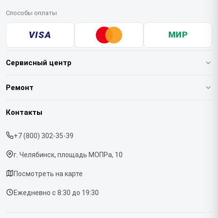
Способы оплаты
VISA
МИР
Сервисный центр
О нашем сервисе
Ремонт
Гарантия
Кофемашин
Контакты
Прайс-лист
Духовых шкафов
+7 (800) 302-35-39
Срочный ремонт
Варочных панелей
г. Челябинск, площадь МОПРа, 10
Доставка и способы оплаты
Холодильников
Посмотреть на карте
Диагностика
Микроволновых печей
Ежедневно с 8:30 до 19:30
Контакты
Стиральных машин