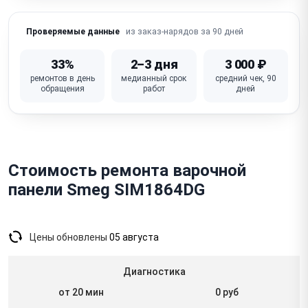
(вентилятор, засор)
из заказ-нарядов за 90 дней
Проверяемые данные
Ошибки / коды ошибок на дисплее
Не работает дисплей / нет индикации зон
33%
2–3 дня
3 000 ₽
ремонтов в день
медианный срок
средний чек, 90
Искрение / треск (стеклокерамика — соль/сахар,
обращения
работ
дней
газовые)
Неисправна плата управления (модуль управления)
Стоимость ремонта варочной
панели Smeg SIM1864DG
Цены обновлены
05 августа
Диагностика
от 20 мин
0 руб