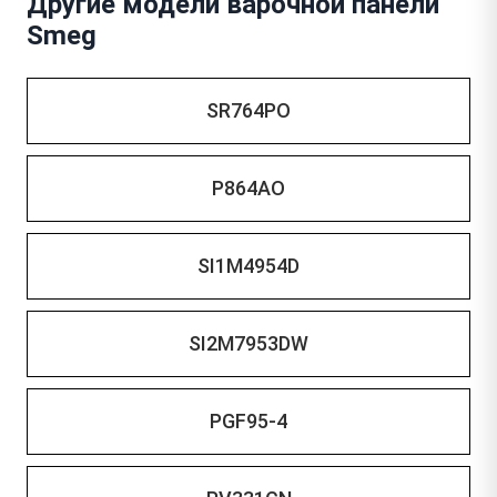
Другие модели варочной панели
Smeg
SR764PO
P864AO
SI1M4954D
SI2M7953DW
PGF95-4