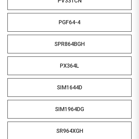
PV331CN
PGF64-4
SPR864BGH
PX364L
SIM1644D
SIM1964DG
SR964XGH