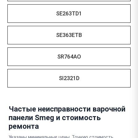
SE263TD1
SE363ETB
SR764AO
SI2321D
Частые неисправности варочной
панели Smeg и стоимость
ремонта
Указаны минимальные цены. Точную стоимость