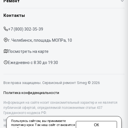
Ремонт
Гарантия
Кофемашин
Контакты
Прайс-лист
Духовых шкафов
+7 (800) 302-35-39
Срочный ремонт
Варочных панелей
г. Челябинск, площадь МОПРа, 10
Доставка и способы оплаты
Холодильников
Посмотреть на карте
Диагностика
Микроволновых печей
Ежедневно с 8:30 до 19:30
Контакты
Стиральных машин
Посудомоечных машин
Все права защищены. Сервисный ремонт Smeg © 2026
Винных шкафов
Политика конфиденциальности
Вакууматоров
Информация на сайте носит ознакомительный характер и не является
публичной офертой, определяемой положениями статьи 437
Гражданского кодекса РФ.
Вытяжек
Мы специализируемся на обслуживании и ремонте техники Smeg, но не
Пользуясь сайтом, вы принимаете
Миксеров
ОК
политику куки
. Так наш сайт становится
являемся их официальным представителем. Предоставляем