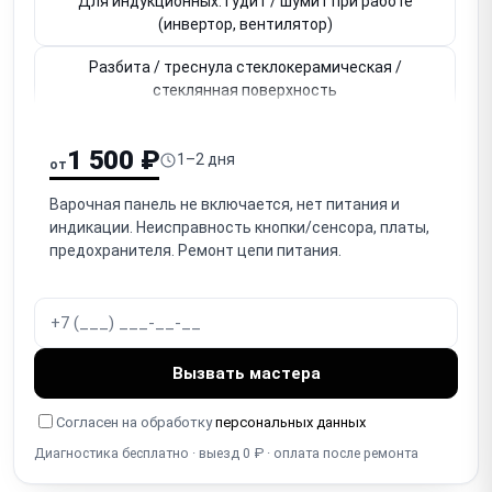
Для индукционных: гудит / шумит при работе
(инвертор, вентилятор)
Разбита / треснула стеклокерамическая /
стеклянная поверхность
Не работает сенсорное управление (сенсорная
1 500 ₽
панель, кнопки)
1–2 дня
от
Для газовых: не поджигается / не зажигается
Варочная панель не включается, нет питания и
горелка
индикации. Неисправность кнопки/сенсора, платы,
предохранителя. Ремонт цепи питания.
Для газовых: тухнет горелка / не держит пламя
(термопара)
Не работает / заедает ручка конфорки
(механическая)
Вызвать мастера
Не работает блокировка от детей (Child Lock)
Согласен на обработку
персональных данных
Не работает таймер / автоотключение зоны
Диагностика бесплатно · выезд 0 ₽ · оплата после ремонта
Перегревается / отключается / термозащита