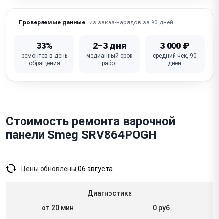
(вентилятор, засор)
из заказ-нарядов за 90 дней
Проверяемые данные
Ошибки / коды ошибок на дисплее
Не работает дисплей / нет индикации зон
33%
2–3 дня
3 000 ₽
ремонтов в день
медианный срок
средний чек, 90
Искрение / треск (стеклокерамика — соль/сахар,
обращения
работ
дней
газовые)
Неисправна плата управления (модуль управления)
Стоимость ремонта варочной
панели Smeg SRV864POGH
Цены обновлены
06 августа
Диагностика
от 20 мин
0 руб