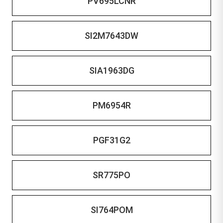
PV695LCNR
SI2M7643DW
SIA1963DG
PM6954R
PGF31G2
SR775PO
SI764POM