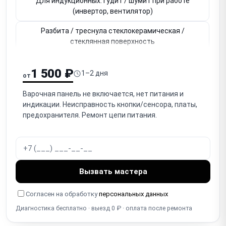
Для индукционных: гудит / шумит при работе
(инвертор, вентилятор)
Разбита / треснула стеклокерамическая /
стеклянная поверхность
Не работает сенсорное управление (сенсорная
1 500 ₽
панель, кнопки)
1–2 дня
от
Для газовых: не поджигается / не зажигается
Варочная панель не включается, нет питания и
горелка
индикации. Неисправность кнопки/сенсора, платы,
предохранителя. Ремонт цепи питания.
Для газовых: тухнет горелка / не держит пламя
(термопара)
Не работает / заедает ручка конфорки
(механическая)
Вызвать мастера
Не работает блокировка от детей (Child Lock)
Согласен на обработку
персональных данных
Не работает таймер / автоотключение зоны
Диагностика бесплатно · выезд 0 ₽ · оплата после ремонта
Перегревается / отключается / термозащита