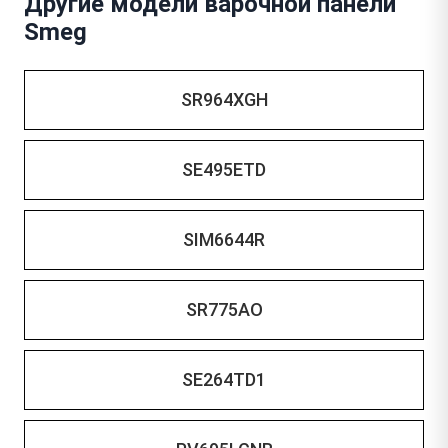
Другие модели варочной панели
Smeg
SR964XGH
SE495ETD
SIM6644R
SR775AO
SE264TD1