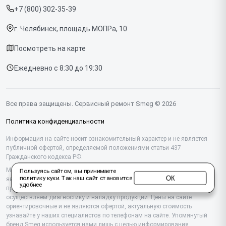
Духовых шкафов
+7 (800) 302-35-39
Срочный ремонт
Варочных панелей
г. Челябинск, площадь МОПРа, 10
Доставка и способы оплаты
Холодильников
Посмотреть на карте
Диагностика
Микроволновых печей
Ежедневно с 8:30 до 19:30
Контакты
Стиральных машин
Посудомоечных машин
Все права защищены. Сервисный ремонт Smeg © 2026
Винных шкафов
Политика конфиденциальности
Вакууматоров
Информация на сайте носит ознакомительный характер и не является
публичной офертой, определяемой положениями статьи 437
Гражданского кодекса РФ.
Вытяжек
Мы специализируемся на обслуживании и ремонте техники Smeg, но не
Пользуясь сайтом, вы принимаете
Миксеров
ОК
политику куки
. Так наш сайт становится
являемся их официальным представителем. Предоставляем
удобнее
профессиональные услуги после истечения гарантии, а также
Соковыжималок
осуществляем диагностику и наладку продукции. Цены на сайте
ориентировочные и не являются офертой, актуальную стоимость
узнавайте у наших специалистов по телефонам на сайте. Упомянутый
Тостеров
бренд Smeg используется нами лишь с целью информирования.