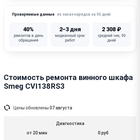
Запотевание / конденсат внутри или на стекле
двери
из заказ-нарядов за 90 дней
Проверяемые данные
Повышенный шум / вибрация (компрессор,
вентилятор)
40%
2–3 дня
2 308 ₽
ремонтов в день
медианный срок
средний чек, 90
Не работает / неисправна плата управления
обращения
работ
дней
Повреждение / трещина стеклянной двери, полок
Стоимость ремонта винного шкафа
Smeg CVI138RS3
Цены обновлены
07 августа
Диагностика
от 20 мин
0 руб