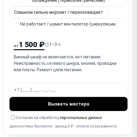
охлаждение (термоэлектрический)
Слишком сильно морозит / переохлаждает
Не работает / шумит вентилятор (циркуляции,
охлаждения)
Не регулируется / неверная температура
1 500 ₽
1–3 ч
от
(терморегулятор, датчик)
Винный шкаф не включается, нет питания.
Для двухзонных: не работает одна из зон
Неисправность сетевого шнура, кнопки, проводки
(температурных)
или платы. Ремонт цепи питания.
Утечка хладагента (компрессорный)
Намерзание льда / наледь на задней стенке
Не работает подсветка (LED освещение)
Вызвать мастера
Не работает дисплей / сенсорная панель / кнопки
Согласен на обработку
персональных данных
Диагностика бесплатно · выезд 0 ₽ · оплата после ремонта
Износ уплотнителя двери / не закрывается плотно