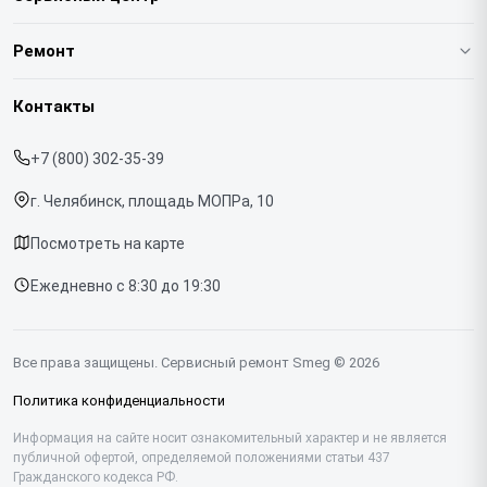
О нашем сервисе
Ремонт
Гарантия
Кофемашин
Контакты
Прайс-лист
Духовых шкафов
+7 (800) 302-35-39
Срочный ремонт
Варочных панелей
г. Челябинск, площадь МОПРа, 10
Доставка и способы оплаты
Холодильников
Посмотреть на карте
Диагностика
Микроволновых печей
Ежедневно с 8:30 до 19:30
Контакты
Стиральных машин
Посудомоечных машин
Все права защищены. Сервисный ремонт Smeg © 2026
Винных шкафов
Политика конфиденциальности
Вакууматоров
Информация на сайте носит ознакомительный характер и не является
публичной офертой, определяемой положениями статьи 437
Гражданского кодекса РФ.
Вытяжек