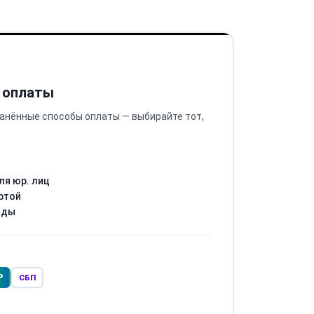
 оплаты
анённые способы оплаты — выбирайте тот,
ля юр. лиц
ртой
оды
Р
СБП