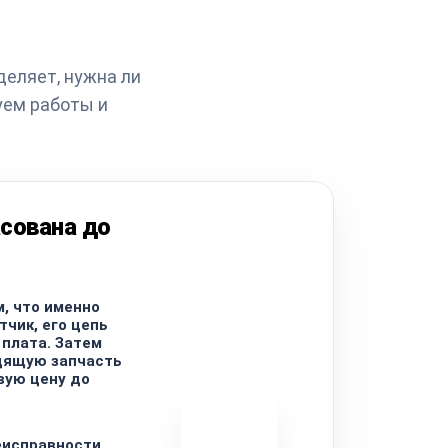
деляет, нужна ли
уем работы и
сована до
, что именно
тчик, его цепь
плата. Затем
дящую запчасть
вую цену до
еисправности