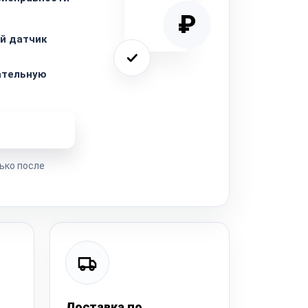
₽
й датчик
ательную
ремонта
ько после
Доставка по