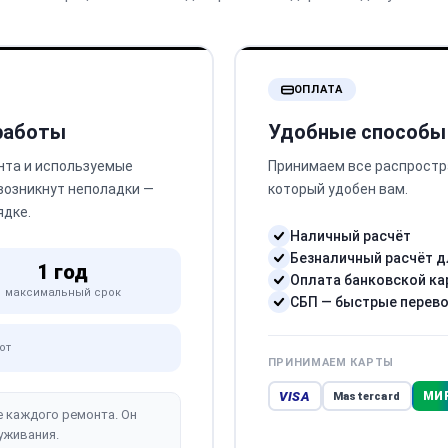
ОПЛАТА
 работы
Удобные способы
нта и используемые
Принимаем все распростр
 возникнут неполадки —
который удобен вам.
ядке.
Наличный расчёт
Безналичный расчёт д
1 год
Оплата банковской ка
максимальный срок
СБП — быстрые перев
от
ПРИНИМАЕМ КАРТЫ
VISA
МИ
Mastercard
е каждого ремонта. Он
уживания.